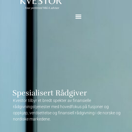
Spesialisert Rådgiver
Kvestor tilbyr et bredt spekter av finansielle
rådgivningstjenester med hovedfokus på fusjoner og
oppkjøp, verdsettelse og finansiell rådgivning i de norske og
nordiske markedene.